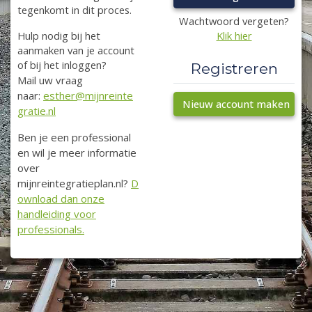
tegenkomt in dit proces.
Wachtwoord vergeten?
Klik hier
Hulp nodig bij het
aanmaken van je account
of bij het inloggen?
Registreren
Mail uw vraag
naar:
esther@mijnreinte
Nieuw account maken
gratie.nl
Ben je een professional
en wil je meer informatie
over
mijnreintegratieplan.nl?
D
ownload dan onze
handleiding voor
professionals.