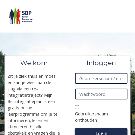
Ga naar hoofdinhoud
Welkom
Inloggen
Gebruikersnaam / e-mail
Zit je ziek thuis en moet
en kan je weer aan de
slag via een re-
Wachtwoord
integratietraject? Mijn
Re-integratieplan is een
gratis online
Gebruikersnaam
leerprogramma om je te
onthouden
informeren, leren en
stimuleren bij alle
obstakels en vragen die je
Login